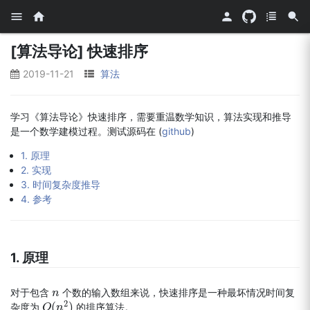
[算法导论] 快速排序
2019-11-21
算法
学习《算法导论》快速排序，需要重温数学知识，算法实现和推导
是一个数学建模过程。测试源码在 (
github
)
1. 原理
2. 实现
3. 时间复杂度推导
4. 参考
1. 原理
对于包含
个数的输入数组来说，快速排序是一种最坏情况时间复
n
n
2
(
)
杂度为
的排序算法。
O
O
(
n
n
2
)